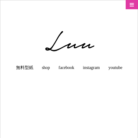
LUU ハンドメイドブログ
超・手抜き洋裁でも美しく縫う！
無料型紙
shop
facebook
instagram
youtube