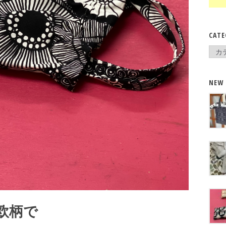
CATE
Cate
NEW
欧柄で