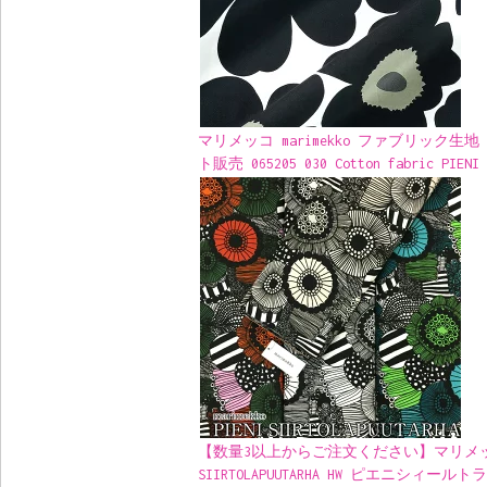
マリメッコ marimekko ファブリック生
ト販売 065205 030 Cotton fabric 
【数量3以上からご注文ください】マリメッコ 生
SIIRTOLAPUUTARHA HW ピエニ