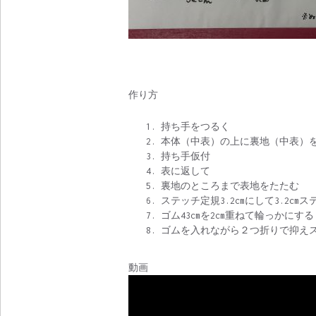
作り方
持ち手をつるく
本体（中表）の上に裏地（中表）
持ち手仮付
表に返して
裏地のところまで表地をたたむ
ステッチ定規3.2cmにして3.2c
ゴム43cmを2cm重ねて輪っかにする
ゴムを入れながら２つ折りで抑え
動画