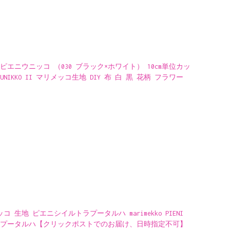
地 ピエニウニッコ （030 ブラック×ホワイト） 10cm単位カッ
PIENI UNIKKO II マリメッコ生地 DIY 布 白 黒 花柄 フラワー
地 ピエニシイルトラプータルハ marimekko PIENI
シィールトラプータルハ【クリックポストでのお届け、日時指定不可】