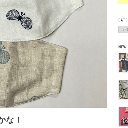
CATE
Cate
NEW
かな！