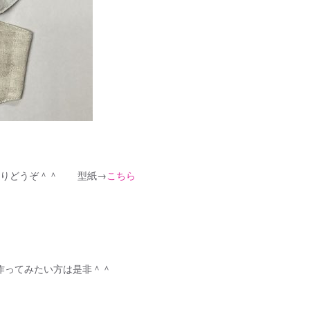
なりどうぞ＾＾ 型紙→
こちら
。作ってみたい方は是非＾＾