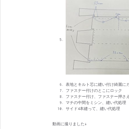
表地とキルト芯に縫い付け綺麗に
ファスナー付けのとこにロック
ファスナー付け、ファスナー押さ
マチの中間をミシン、縫い代処理
サイド4本縫って、縫い代処理
動画に撮りました↓