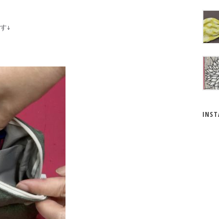
す↓
INS