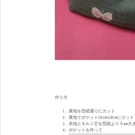
作り方
裏地を型紙通りにカット
裏地でポケット26cmx20cmにカット
表地とキルト芯を型紙より５mm大
ポケットを作って