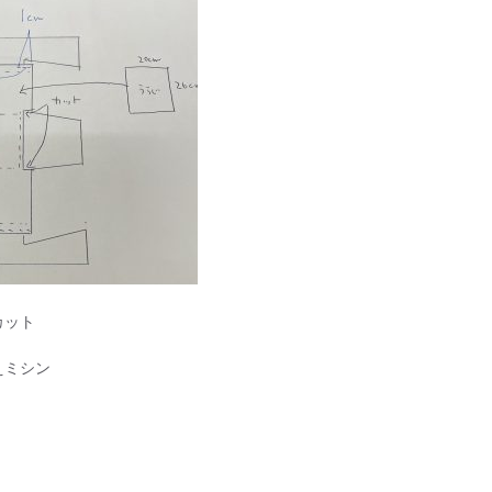
カット
えミシン