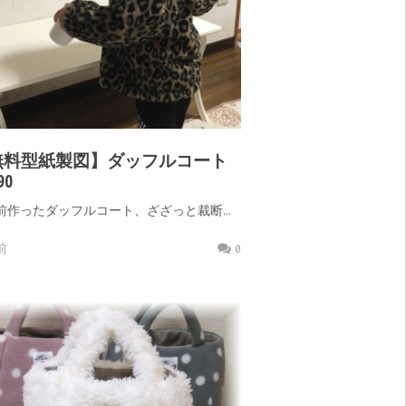
無料型紙製図】ダッフルコート
90
前作ったダッフルコート、ざざっと裁断…
前
0