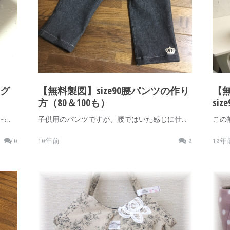
グ
【無料製図】size90腰パンツの作り
【
方（80＆100も）
size
っ…
子供用のパンツですが、腰ではいた感じに仕…
この
0
10年前
0
10年