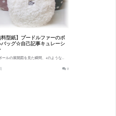
無料型紙】プードルファーのボ
ルバッグ☆自己記事キュレーシ
ン
ボールの展開図を見た瞬間、↓のような…
前
0