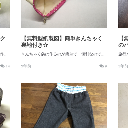
ク
【無料型紙製図】簡単きんちゃく
【
裏地付き☆
の
作…
きんちゃく袋は作るのが簡単で、便利なので…
旅行
14
9年前
0
9年