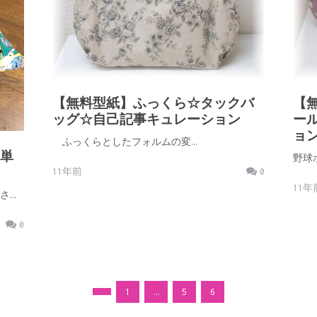
【無料型紙】ふっくら☆タックバ
【
ッグ☆自己記事キュレーション
ー
ョ
ふっくらとしたフォルムの変…
単
野球
11年前
0
11年
さ…
0
1
…
5
6