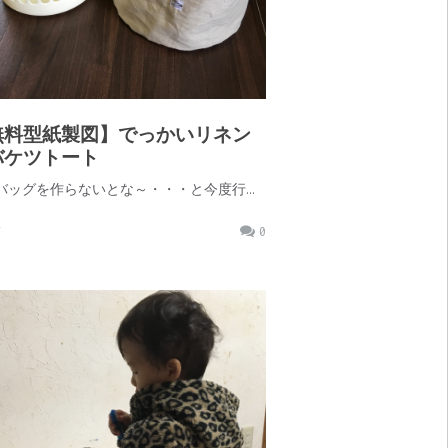
無料型紙製図】でっかいリネン
バケツトート
バッグを作らないとな～・・・と今度行…
前
0